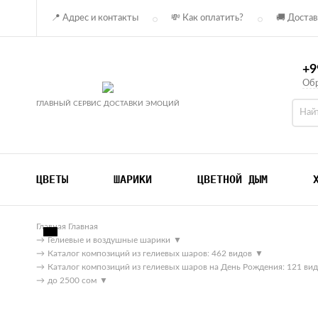
📍 Адрес и контакты
💸 Как оплатить?
🚚 Достав
+9
Обр
ГЛАВНЫЙ СЕРВИС ДОСТАВКИ ЭМОЦИЙ
ЦВЕТЫ
ШАРИКИ
ЦВЕТНОЙ ДЫМ
Главная
Главная
→
Гелиевые и воздушные шарики
▼
→
Каталог композиций из гелиевых шаров: 462 видов
▼
→
Каталог композиций из гелиевых шаров на День Рождения: 121 ви
→
до 2500 сом
▼