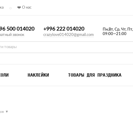
ка
❤️ О нас
96 500 014020
+996 222 014020
Пн,Вт, Ср, Чт, Пт
09:00—21:00
атный звонок
crazylove014020@gmail.com
ХОЛИ
НАКЛЕЙКИ
ТОВАРЫ ДЛЯ ПРАЗДНИКА
дов
▼