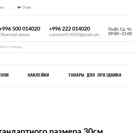
ка
❤️ О нас
+996 500 014020
+996 222 014020
Пн,Вт, Ср, Чт,
09:00—21:00
Обратный звонок
crazylove014020@gmail.com
ХОЛИ
НАКЛЕЙКИ
ТОВАРЫ ДЛЯ ПРАЗДНИКА
тандартного размера 30см