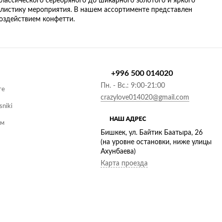
классического серебряного до шикарного золотого и яркого
илистику мероприятия. В нашем ассортименте представлен
оздействием конфетти.
+996 500 014020
Пн. - Вс.: 9:00-21:00
те
crazylove014020@gmail.com
sniki
НАШ АДРЕС
ам
Бишкек, ул. Байтик Баатыра, 26
(на уровне остановки, ниже улицы
Ахунбаева)
Карта проезда