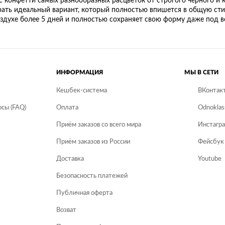
с конфетти самых разнообразных расцветок от строгого черного и 
рать идеальный вариант, который полностью впишется в общую ст
здухе более 5 дней и полностью сохраняет свою форму даже под в
ИНФОРМАЦИЯ
МЫ В СЕТИ
Кешбек-система
ВКонтак
сы (FAQ)
Оплата
Odnoklas
Приём заказов со всего мира
Инстагр
Приём заказов из России
Фейсбук
Доставка
Youtube
Безопасность платежей
Публичная оферта
Возват