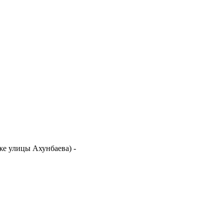
иже улицы Ахунбаева)
-