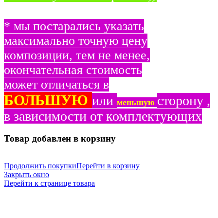
* мы постарались указать
максимально точную цену
композиции, тем не менее,
окончательная стоимость
может отличаться в
БОЛЬШУЮ
или
сторону ,
меньшую
в зависимости от комплектующих
Товар добавлен в корзину
Продолжить покупки
Перейти в корзину
Закрыть окно
Перейти к странице товара