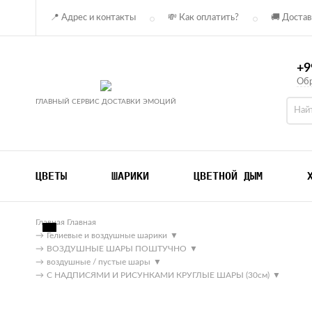
📍 Адрес и контакты
💸 Как оплатить?
🚚 Достав
+9
Обр
ГЛАВНЫЙ СЕРВИС ДОСТАВКИ ЭМОЦИЙ
ЦВЕТЫ
ШАРИКИ
ЦВЕТНОЙ ДЫМ
Главная
Главная
→
Гелиевые и воздушные шарики
▼
→
ВОЗДУШНЫЕ ШАРЫ ПОШТУЧНО
▼
→
воздушные / пустые шары
▼
→
С НАДПИСЯМИ И РИСУНКАМИ КРУГЛЫЕ ШАРЫ (30см)
▼