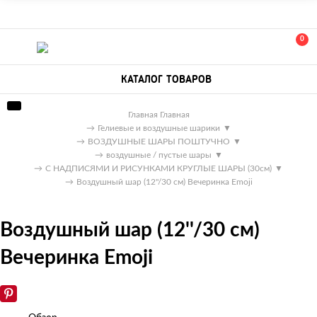
0
КАТАЛОГ ТОВАРОВ
Главная
Главная
→
Гелиевые и воздушные шарики
▼
→
ВОЗДУШНЫЕ ШАРЫ ПОШТУЧНО
▼
→
воздушные / пустые шары
▼
→
С НАДПИСЯМИ И РИСУНКАМИ КРУГЛЫЕ ШАРЫ (30см)
▼
→
Воздушный шар (12''/30 см) Вечеринка Emoji
Воздушный шар (12''/30 см)
Вечеринка Emoji