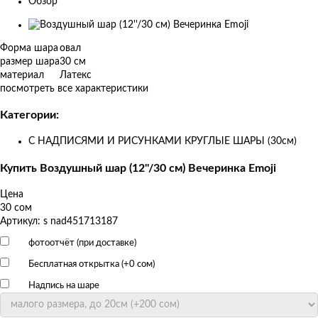
Обзор
Изображения
товаров
Форма шара
овал
размер шара
30 см
материал
Латекс
посмотреть все характеристики
Категории:
С НАДПИСЯМИ И РИСУНКАМИ КРУГЛЫЕ ШАРЫ (30см)
Купить Воздушный шар (12''/30 см) Вечеринка Emoji
Цена
30 сом
Артикул: s nad451713187
фотоотчёт (при доставке)
Бесплатная открытка (+
0 сом
)
Надпись на шаре