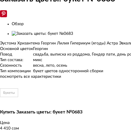
Обзор
Изображения
товаров
Эустома Хризантема Георгин Лилия Гиперикум (ягоды) Астра Эвкал
Основной цветок
Георгин
Повод
свадьба, выписка из роддома, Гендер пати, день 
Тип состава:
микс
Сезонность
весна, лето, осень
Тип композиции
букет цветов односторонней сборки
посмотреть все характеристики
Букеты
Купить Заказать цветы: букет №0683
Цена
4 410 сом