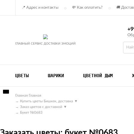
📍 Адрес и контакты
💸 Как оплатить?
🚚 Достав
+9
Обр
ГЛАВНЫЙ СЕРВИС ДОСТАВКИ ЭМОЦИЙ
ЦВЕТЫ
ШАРИКИ
ЦВЕТНОЙ ДЫМ
Главная
Главная
→
Купить цветы Бишкек, доставка
▼
→
Заказ цветов с доставкой
▼
→
Букет №0683
Заказать цветы: букет №0683