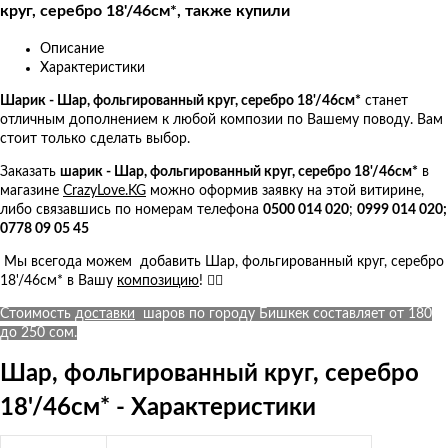
круг, серебро 18'/46см*, также купили
Описание
Характеристики
Шарик - Шар, фольгированный круг, серебро 18'/46см*
станет
отличным дополнением к любой композии по Вашему поводу. Вам
стоит только сделать выбор.
Заказать
ш
арик - Шар, фольгированный круг, серебро 18'/46см*
в
магазине
CrazyLove.KG
можно оформив заявку на этой витирине,
либо связавшись по номерам телефона
0500 014 020
;
0999 014 020;
0778 09 05 45
Мы всегода можем добавить Шар, фольгированный круг, серебро
18'/46см* в Вашу
композицию
! 👍🏻
Стоимость
доставки
шаров по городу Бишкек составляет от 180
до 250 сом.
Шар, фольгированный круг, серебро
18'/46см* - Характеристики