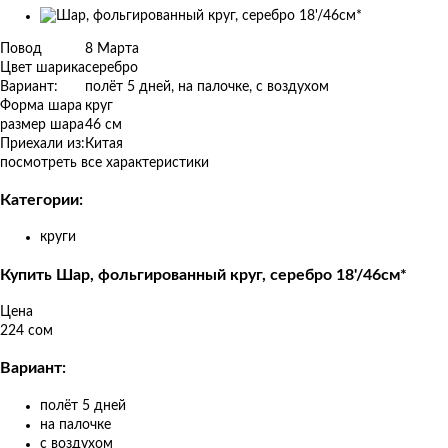
Изображения
товаров
Повод
8 Марта
Цвет шарика
серебро
Вариант:
полёт 5 дней, на палочке, с воздухом
Форма шара
круг
размер шара
46 см
Приехали из:
Китая
посмотреть все характеристики
Категории:
круги
Купить Шар, фольгированный круг, серебро 18'/46см*
Цена
224 сом
Вариант:
полёт 5 дней
на палочке
с воздухом