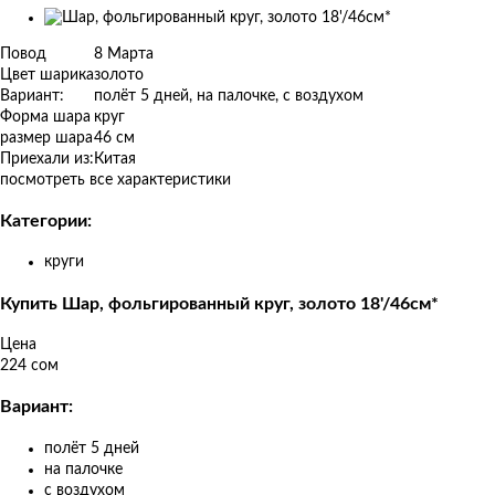
Изображения
товаров
Повод
8 Марта
Цвет шарика
золото
Вариант:
полёт 5 дней, на палочке, с воздухом
Форма шара
круг
размер шара
46 см
Приехали из:
Китая
посмотреть все характеристики
Категории:
круги
Купить Шар, фольгированный круг, золото 18'/46см*
Цена
224 сом
Вариант:
полёт 5 дней
на палочке
с воздухом