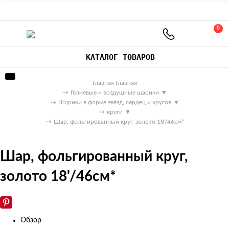
0
КАТАЛОГ ТОВАРОВ
Главная
Главная
→
Гелиевые и воздушные шарики
▼
→
Шарики в форме звёзд, сердец и кругов
▼
→
круги
▼
→
Шар, фольгированный круг, золото 18'/46см*
Шар, фольгированный круг,
золото 18'/46см*
Обзор