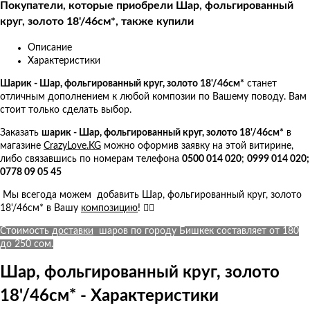
Покупатели, которые приобрели Шар, фольгированный
круг, золото 18'/46см*, также купили
Описание
Характеристики
Шарик - Шар, фольгированный круг, золото 18'/46см*
станет
отличным дополнением к любой композии по Вашему поводу. Вам
стоит только сделать выбор.
Заказать
ш
арик - Шар, фольгированный круг, золото 18'/46см*
в
магазине
CrazyLove.KG
можно оформив заявку на этой витирине,
либо связавшись по номерам телефона
0500 014 020
;
0999 014 020;
0778 09 05 45
Мы всегода можем добавить Шар, фольгированный круг, золото
18'/46см* в Вашу
композицию
! 👍🏻
Стоимость
доставки
шаров по городу Бишкек составляет от 180
до 250 сом.
Шар, фольгированный круг, золото
18'/46см* - Характеристики