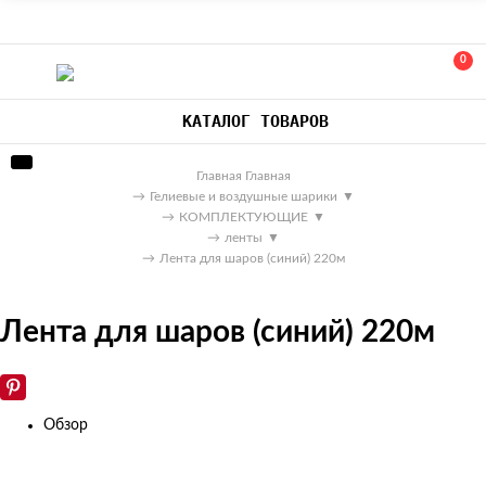
0
КАТАЛОГ ТОВАРОВ
Главная
Главная
→
Гелиевые и воздушные шарики
▼
→
КОМПЛЕКТУЮЩИЕ
▼
→
ленты
▼
→
Лента для шаров (синий) 220м
Лента для шаров (синий) 220м
Обзор
Изображения