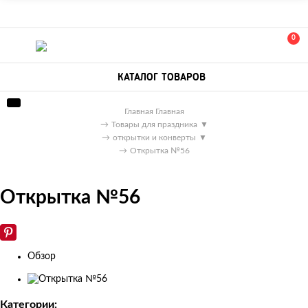
0
КАТАЛОГ ТОВАРОВ
Главная
Главная
→
Товары для праздника
▼
→
открытки и конверты
▼
→
Открытка №56
Открытка №56
Обзор
Изображения
товаров
Категории: