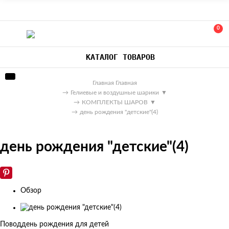
0
КАТАЛОГ ТОВАРОВ
Главная
Главная
→
Гелиевые и воздушные шарики
▼
→
КОМПЛЕКТЫ ШАРОВ
▼
→
день рождения "детские"(4)
день рождения "детские"(4)
Обзор
Изображения
товаров
Повод
день рождения для детей