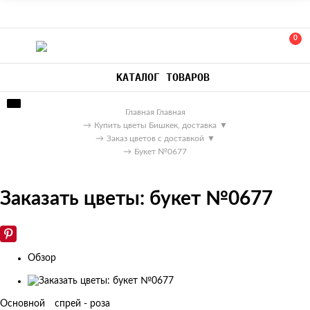
0
КАТАЛОГ ТОВАРОВ
Главная
Главная
→
Купить цветы Бишкек, доставка
▼
→
Заказ цветов с доставкой
▼
→
Букет №0677
Заказать цветы: букет №0677
Обзор
Изображения
товаров
Основной
спрей - роза