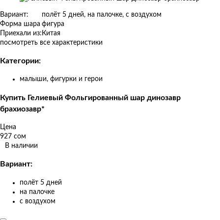
Изображения
товаров
Вариант:
полёт 5 дней, на палочке, с воздухом
Форма шара
фигура
Приехали из:
Китая
посмотреть все характеристики
Категории:
малыши, фигурки и герои
Купить Гелиевый Фольгированный шар динозавр
брахиозавр*
Цена
927 сом
В наличии
Вариант:
полёт 5 дней
на палочке
с воздухом