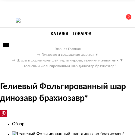
0
КАТАЛОГ ТОВАРОВ
Главная
Главная
→
Гелиевые и воздушные шарики
▼
→
Шары в форме малышей, мульт-героев, техники и животных
▼
→
Гелиевый Фольгированный шар динозавр брахиозавр*
Гелиевый Фольгированный шар
динозавр брахиозавр*
Обзор