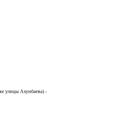
иже улицы Ахунбаева)
-