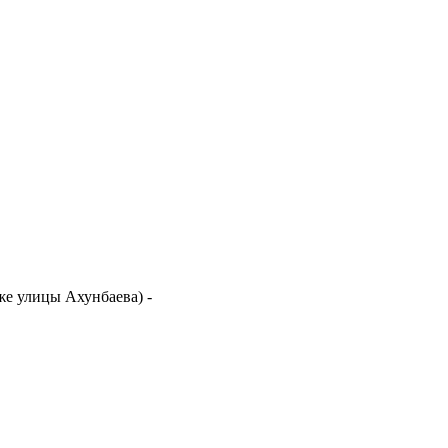
иже улицы Ахунбаева)
-