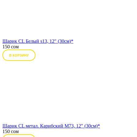
Шарик CL Белый s13, 12" (30см)*
150 сом
В КОРЗИНУ
Шарик CL метал. Карибский М73, 12" (30см)*
150 сом