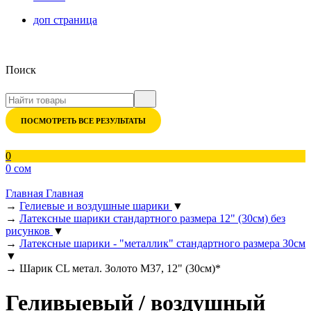
доп страница
Поиск
ПОСМОТРЕТЬ ВСЕ РЕЗУЛЬТАТЫ
0
0 сом
Главная
Главная
→
Гелиевые и воздушные шарики
▼
→
Латексные шарики стандартного размера 12" (30см) без
рисунков
▼
→
Латексные шарики - "металлик" стандартного размера 30см
▼
→
Шарик CL метал. Золото М37, 12" (30см)*
Геливыевый / воздушный