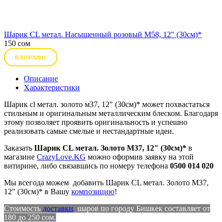
Шарик CL метал. Насыщенный розовый М58, 12" (30см)*
150 сом
В КОРЗИНУ
Описание
Характеристики
Шарик cl метал. золото м37, 12" (30см)* может похвастаться
стильным и оригинальным металлическим блеском. Благодаря
этому позволяет проявить оригинальность и успешно
реализовать самые смелые и нестандартные идеи.
Заказать
Шарик CL метал. Золото М37, 12" (30см)*
в
магазине
CrazyLove.KG
можно оформив заявку на этой
витирине, либо связавшись по номеру телефона
0500 014 020
Мы всегода можем добавить Шарик CL метал. Золото М37,
12" (30см)* в Вашу
композицию
!
Стоимость
доставки
шаров по городу Бишкек составляет от
180 до 250 сом.