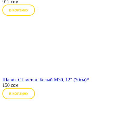
912 сом
В КОРЗИНУ
Шарик CL метал. Белый М30, 12" (30см)*
150 сом
В КОРЗИНУ