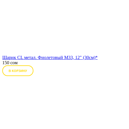
Шарик CL метал. Фиолетовый М33, 12" (30см)*
150 сом
В КОРЗИНУ