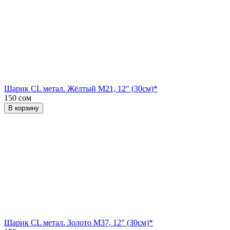
Шарик CL метал. Жёлтый М21, 12" (30см)*
150 сом
В корзину
Шарик CL метал. Золото М37, 12" (30см)*