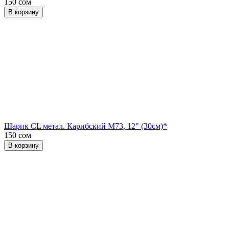
150 сом
В корзину
Шарик CL метал. Карибский М73, 12" (30см)*
150 сом
В корзину