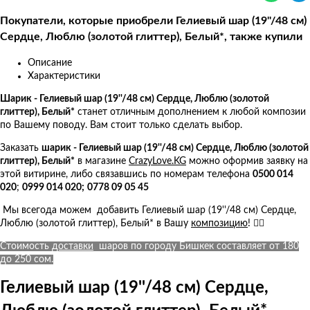
Покупатели, которые приобрели Гелиевый шар (19''/48 см)
Сердце, Люблю (золотой глиттер), Белый*, также купили
Описание
Характеристики
Шарик - Гелиевый шар (19''/48 см) Сердце, Люблю (золотой
глиттер), Белый*
станет отличным дополнением к любой композии
по Вашему поводу. Вам стоит только сделать выбор.
Заказать
ш
арик - Гелиевый шар (19''/48 см) Сердце, Люблю (золотой
глиттер), Белый*
в магазине
CrazyLove.KG
можно оформив заявку на
этой витирине, либо связавшись по номерам телефона
0500 014
020
;
0999 014 020;
0778 09 05 45
Мы всегода можем добавить Гелиевый шар (19''/48 см) Сердце,
Люблю (золотой глиттер), Белый* в Вашу
композицию
! 👍🏻
Стоимость
доставки
шаров по городу Бишкек составляет от 180
до 250 сом.
Гелиевый шар (19''/48 см) Сердце,