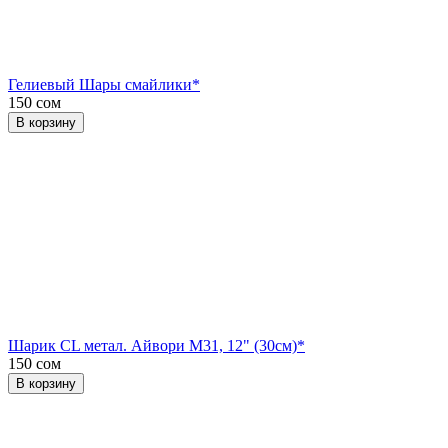
Гелиевый Шары смайлики*
150 сом
В корзину
Шарик CL метал. Айвори М31, 12" (30см)*
150 сом
В корзину