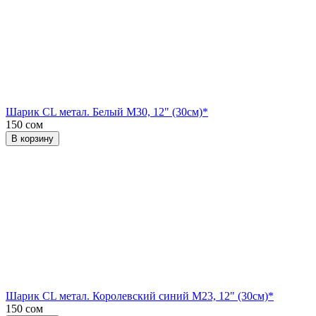
Шарик CL метал. Белый М30, 12" (30см)*
150 сом
В корзину
Шарик CL метал. Королевский синий М23, 12" (30см)*
150 сом