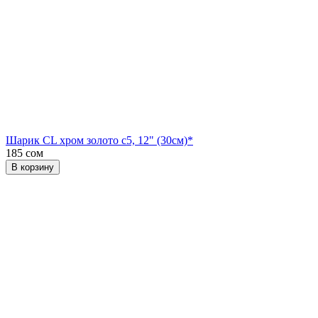
Шарик CL хром золото с5, 12" (30см)*
185 сом
В корзину