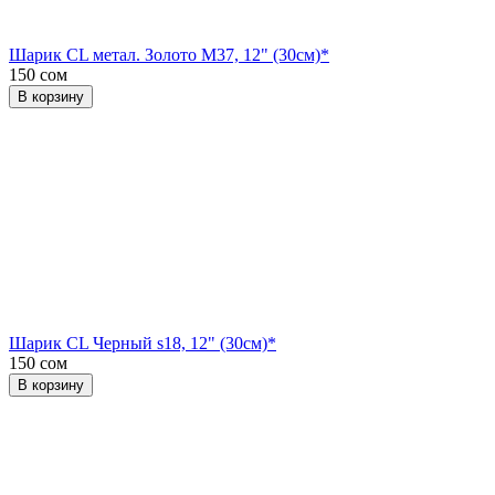
Шарик CL метал. Золото М37, 12" (30см)*
150 сом
В корзину
Шарик CL Черный s18, 12" (30см)*
150 сом
В корзину