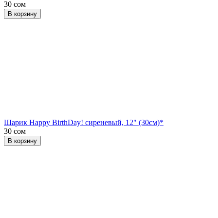
30 сом
В корзину
Шарик Happy BirthDay! сиреневый, 12" (30см)*
30 сом
В корзину