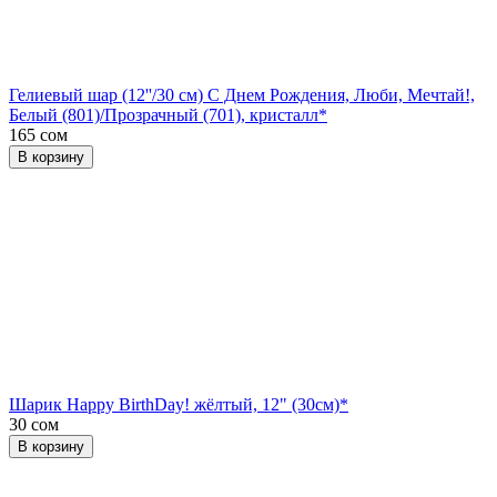
Гелиевый шар (12''/30 см) С Днем Рождения, Люби, Мечтай!,
Белый (801)/Прозрачный (701), кристалл*
165 сом
В корзину
Шарик Happy BirthDay! жёлтый, 12" (30см)*
30 сом
В корзину