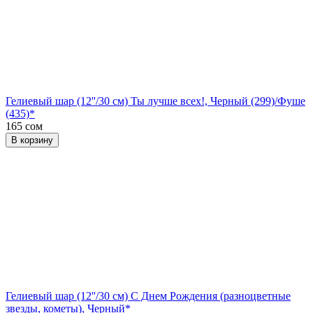
Гелиевый шар (12''/30 см) Ты лучше всех!, Черный (299)/Фуше
(435)*
165 сом
В корзину
Гелиевый шар (12''/30 см) С Днем Рождения (разноцветные
звезды, кометы), Черный*