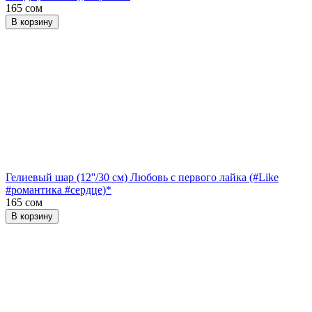
165 сом
В корзину
Гелиевый шар (12''/30 см) Любовь с первого лайка (#Like
#романтика #сердце)*
165 сом
В корзину