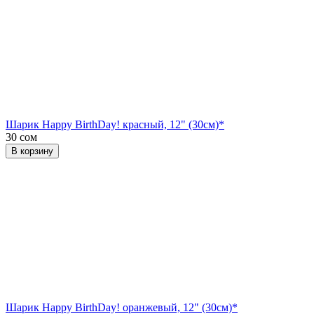
Шарик Happy BirthDay! красный, 12" (30см)*
30 сом
В корзину
Шарик Happy BirthDay! оранжевый, 12" (30см)*