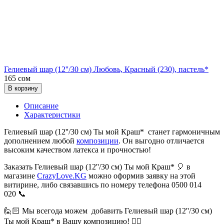
Гелиевый шар (12''/30 см) Любовь, Красный (230), пастель*
165 сом
В корзину
Описание
Характеристики
Гелиевый шар (12''/30 см) Ты мой Краш* станет гармоничным
дополнением любой
композиции
. Он выгодно отличается
высоким качеством латекса и прочностью!
Заказать Гелиевый шар (12''/30 см) Ты мой Краш* 🎈 в
магазине
CrazyLove.KG
можно оформив заявку на этой
витирине, либо связавшись по номеру телефона 0500 014
020 📞
🙋🏻 Мы всегода можем добавить Гелиевый шар (12''/30 см)
Ты мой Краш* в Вашу композицию! 👍🏻