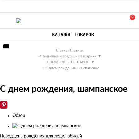
0
КАТАЛОГ ТОВАРОВ
Главная
Главная
→
Гелиевые и воздушные шарики
▼
→
КОМПЛЕКТЫ ШАРОВ
▼
→
С днем рождения, шампанское
С днем рождения, шампанское
Обзор
Изображения
товаров
Повод
день рождения для леди, юбилей