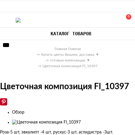
0
КАТАЛОГ ТОВАРОВ
Главная
Главная
→
Купить цветы Бишкек, доставка
▼
→
готовые композиции
▼
→
Цветочная композиция Fl_10397
Цветочная композиция Fl_10397
Обзор
Изображения
товаров
Роза-5 шт, эвкалипт -4 шт, рускус-3 шт, аспидистра -3шт.