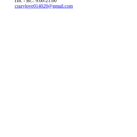
Пн. - Вс.: 9:00-21:00
crazylove014020@gmail.com