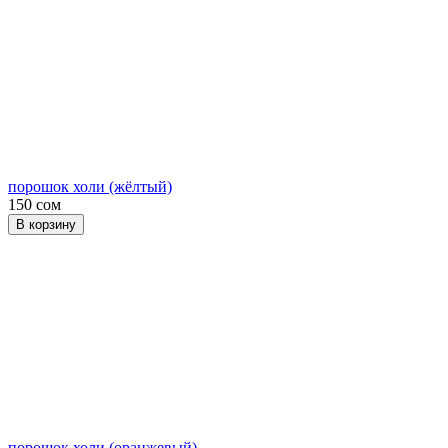
порошок холи (жёлтый)
150 сом
В корзину
порошок холи (оранжевый)