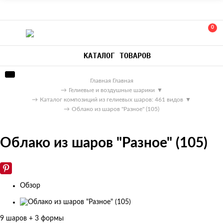
0
КАТАЛОГ ТОВАРОВ
Главная
Главная
→
Гелиевые и воздушные шарики
▼
→
Каталог композиций из гелиевых шаров: 461 видов
▼
→
Облако из шаров "Разное" (105)
Облако из шаров "Разное" (105)
Обзор
Изображения
товаров
9 шаров + 3 формы