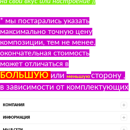
на свой вкус или настроение ))
* мы постарались указать
максимально точную цену
композиции, тем не менее,
окончательная стоимость
может отличаться в
БОЛЬШУЮ
или
сторону ,
меньшую
в зависимости от комплектующих
КОМПАНИЯ
ИНФОРМАЦИЯ