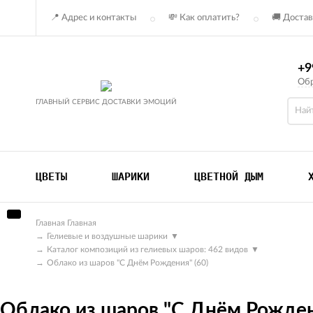
📍 Адрес и контакты
💸 Как оплатить?
🚚 Достав
+9
Обр
ГЛАВНЫЙ СЕРВИС ДОСТАВКИ ЭМОЦИЙ
ЦВЕТЫ
ШАРИКИ
ЦВЕТНОЙ ДЫМ
Главная
Главная
→
Гелиевые и воздушные шарики
▼
→
Каталог композиций из гелиевых шаров: 462 видов
▼
→
Облако из шаров "С Днём Рождения" (60)
Облако из шаров "С Днём Рожден