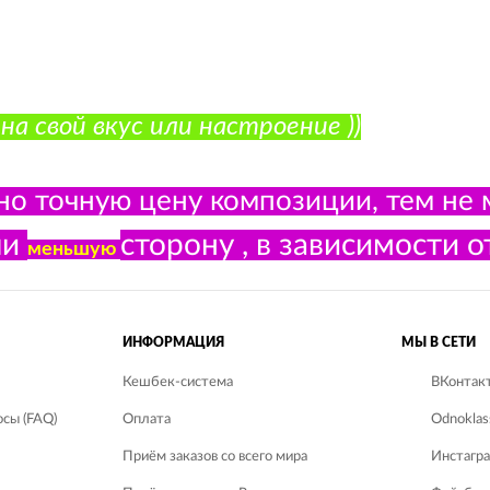
 свой вкус или настроение ))
но точную цену композиции, тем не 
ли
сторону , в зависимости
меньшую
ИНФОРМАЦИЯ
МЫ В СЕТИ
Кешбек-система
ВКонтак
сы (FAQ)
Оплата
Odnoklas
Приём заказов со всего мира
Инстагр