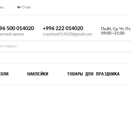
ка
❤️ О нас
96 500 014020
+996 222 014020
Пн,Вт, Ср, Чт, Пт
09:00—21:00
атный звонок
crazylove014020@gmail.com
ХОЛИ
НАКЛЕЙКИ
ТОВАРЫ ДЛЯ ПРАЗДНИКА