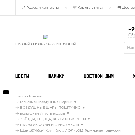
📍 Адрес и контакты
💸 Как оплатить?
🚚 Достав
+9
Обр
ГЛАВНЫЙ СЕРВИС ДОСТАВКИ ЭМОЦИЙ
ЦВЕТЫ
ШАРИКИ
ЦВЕТНОЙ ДЫМ
Главная
Главная
→
Гелиевые и воздушные шарики
▼
→
ВОЗДУШНЫЕ ШАРЫ ПОШТУЧНО
▼
→
воздушные / пустые шары
▼
→
ЗВЁЗДЫ, СЕРДЦА, КРУГИ ИЗ ФОЛЬГИ
▼
→
ШАРЫ ИЗ ФОЛЬГИ С РИСУНКОМ
▼
→
Шар 18'/46см) Круг, Кукла ЛОЛ (LOL), Гламурные подружки