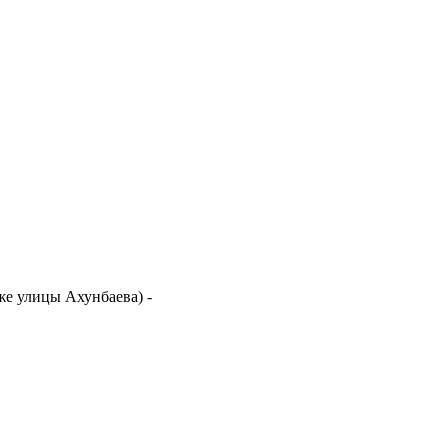
иже улицы Ахунбаева)
-