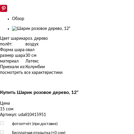
Обзор
Изображения
товаров
Цвет шарика
роз. дерево
полёт:
воздух
Форма шара
овал
размер шара
30 см
материал
Латекс
Приехали из:
Колумбии
посмотреть все характеристики
Купить Шарик розовое дерево, 12"
Цена
15 сом
Артикул: udali10415951
фотоотчёт (при доставке)
Бесплатная открытка (+
0 сом
)