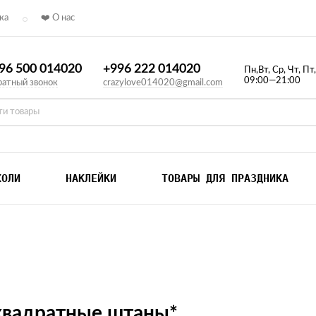
ка
❤️ О нас
96 500 014020
+996 222 014020
Пн,Вт, Ср, Чт, Пт
09:00—21:00
атный звонок
crazylove014020@gmail.com
ХОЛИ
НАКЛЕЙКИ
ТОВАРЫ ДЛЯ ПРАЗДНИКА
квадратные штаны*