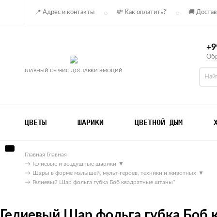
📍 Адрес и контакты
💸 Как оплатить?
🚚 Достав
+9
Обр
ГЛАВНЫЙ СЕРВИС ДОСТАВКИ ЭМОЦИЙ
ЦВЕТЫ
ШАРИКИ
ЦВЕТНОЙ ДЫМ
Главная
Главная
→
Гелиевые и воздушные шарики
▼
→
Шары в форме малышей, мульт-героев, техники и животных
▼
→
Гелиевый Шар фольга губка Боб квадратные штаны*
Гелиевый Шар фольга губка Боб 