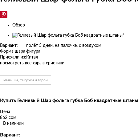
Обзор
Изображения
товаров
Вариант:
полёт 5 дней, на палочке, с воздухом
Форма шара
фигура
Приехали из:
Китая
посмотреть все характеристики
малыши, фигурки и герои
Купить Гелиевый Шар фольга губка Боб квадратные штаны
Цена
862 сом
В наличии
Вариант: