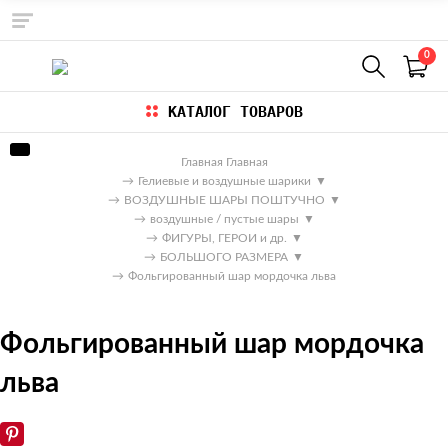
0
КАТАЛОГ ТОВАРОВ
Главная
Главная
→
Гелиевые и воздушные шарики
▼
→
ВОЗДУШНЫЕ ШАРЫ ПОШТУЧНО
▼
→
воздушные / пустые шары
▼
→
ФИГУРЫ, ГЕРОИ и др.
▼
→
БОЛЬШОГО РАЗМЕРА
▼
→
Фольгированный шар мордочка льва
Фольгированный шар мордочка
льва