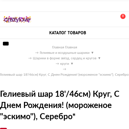
0
КАТАЛОГ ТОВАРОВ
Главная
Главная
→
Гелиевые и воздушные шарики
▼
→
Шарики в форме звёзд, сердец и кругов
▼
→
круги
▼
→
Гелиевый шар 18'/46см) Круг, С Днем Рождения! (мороженое "эскимо"), Серебро
Гелиевый шар 18'/46см) Круг, С
Днем Рождения! (мороженое
"эскимо"), Серебро*