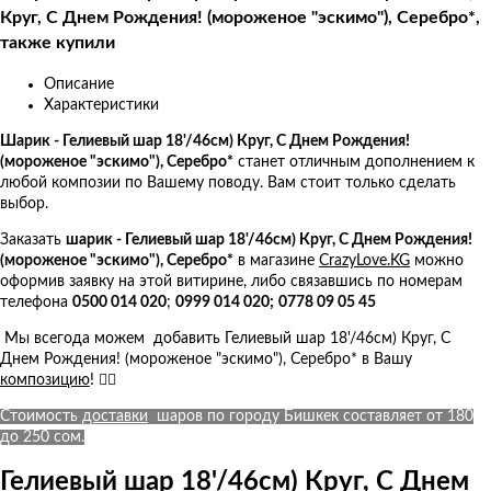
Круг, С Днем Рождения! (мороженое "эскимо"), Серебро*,
также купили
Описание
Характеристики
Шарик - Гелиевый шар 18'/46см) Круг, С Днем Рождения!
(мороженое "эскимо"), Серебро*
станет отличным дополнением к
любой композии по Вашему поводу. Вам стоит только сделать
выбор.
Заказать
ш
арик - Гелиевый шар 18'/46см) Круг, С Днем Рождения!
(мороженое "эскимо"), Серебро*
в магазине
CrazyLove.KG
можно
оформив заявку на этой витирине, либо связавшись по номерам
телефона
0500 014 020
;
0999 014 020;
0778 09 05 45
Мы всегода можем добавить Гелиевый шар 18'/46см) Круг, С
Днем Рождения! (мороженое "эскимо"), Серебро* в Вашу
композицию
! 👍🏻
Стоимость
доставки
шаров по городу Бишкек составляет от 180
до 250 сом.
Гелиевый шар 18'/46см) Круг, С Днем