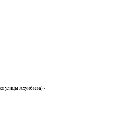
иже улицы Ахунбаева)
-