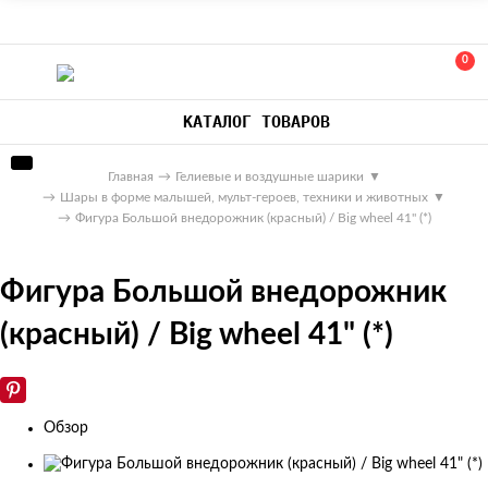
0
КАТАЛОГ ТОВАРОВ
Главная
→
Гелиевые и воздушные шарики
▼
→
Шары в форме малышей, мульт-героев, техники и животных
▼
→
Фигура Большой внедорожник (красный) / Big wheel 41" (*)
Фигура Большой внедорожник
(красный) / Big wheel 41" (*)
Обзор
Изображения