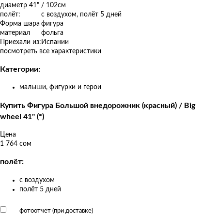
товаров
диаметр 41" / 102см
полёт:
с воздухом, полёт 5 дней
Форма шара
фигура
материал
фольга
Приехали из:
Испании
посмотреть все характеристики
Категории:
малыши, фигурки и герои
Купить Фигура Большой внедорожник (красный) / Big
wheel 41" (*)
Цена
1 764 сом
полёт:
с воздухом
полёт 5 дней
фотоотчёт (при доставке)