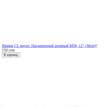
Шарик CL метал. Насыщенный розовый М58, 12" (30см)*
150 сом
В корзину