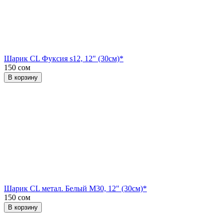
Шарик CL Фуксия s12, 12" (30см)*
150 сом
В корзину
Шарик CL метал. Белый М30, 12" (30см)*
150 сом
В корзину