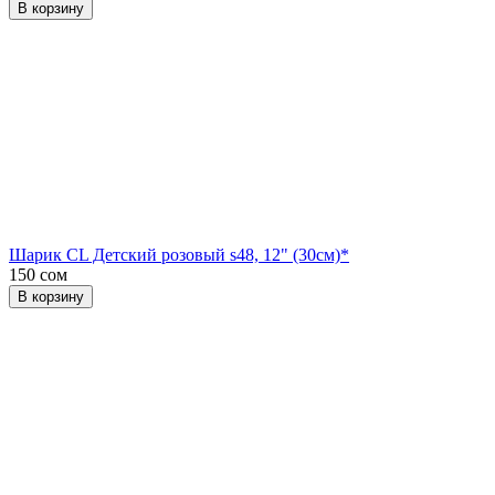
В корзину
Шарик CL Детский розовый s48, 12" (30см)*
150 сом
В корзину