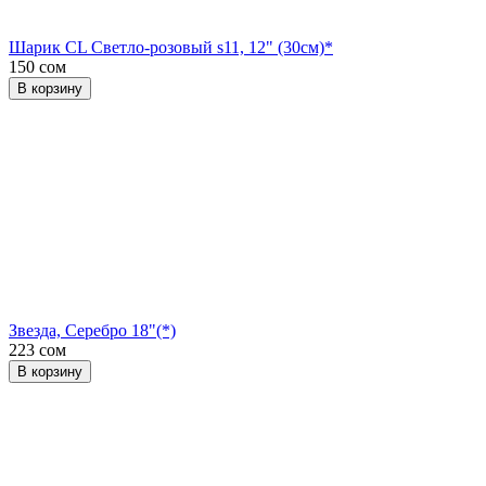
Шарик CL Светло-розовый s11, 12" (30см)*
150 сом
В корзину
Звезда, Серебро 18"(*)
223 сом
В корзину