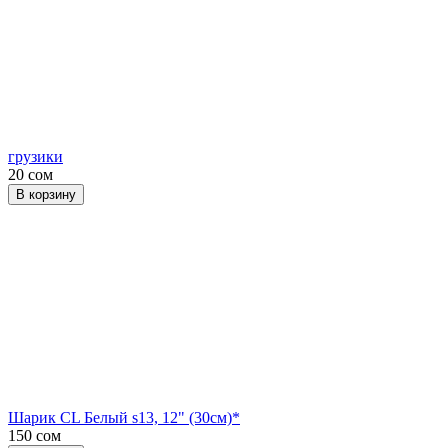
грузики
20 сом
В корзину
Шарик CL Белый s13, 12" (30см)*
150 сом