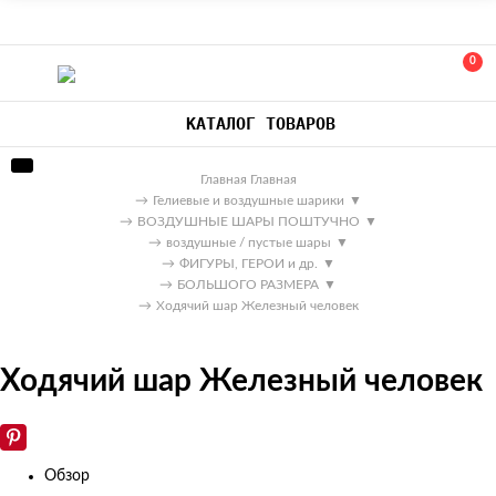
0
КАТАЛОГ ТОВАРОВ
Главная
Главная
→
Гелиевые и воздушные шарики
▼
→
ВОЗДУШНЫЕ ШАРЫ ПОШТУЧНО
▼
→
воздушные / пустые шары
▼
→
ФИГУРЫ, ГЕРОИ и др.
▼
→
БОЛЬШОГО РАЗМЕРА
▼
→
Ходячий шар Железный человек
Ходячий шар Железный человек
Обзор