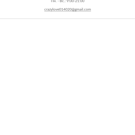
Пн. - Вс.: 9:00-21:00
crazylove014020@gmail.com