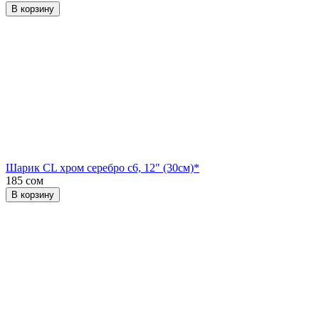
В корзину
Шарик CL хром серебро с6, 12" (30см)*
185 сом
В корзину