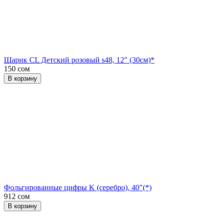
Шарик CL Детский розовый s48, 12" (30см)*
150 сом
В корзину
Фольгированные цифры K (серебро), 40"(*)
912 сом
В корзину