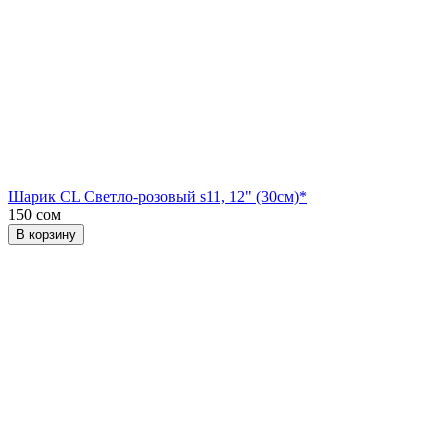
Шарик CL Светло-розовый s11, 12" (30см)*
150 сом
В корзину