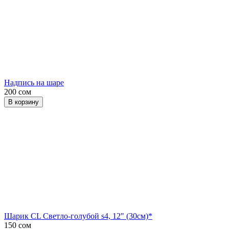
Надпись на шаре
200 сом
В корзину
Шарик CL Светло-голубой s4, 12" (30см)*
150 сом